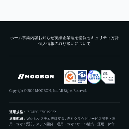
← 実績一覧に戻る
ホーム
事業内容
お知らせ
実績
企業理念
情報セキュリティ方針
個人情報の取り扱いについて
Copyright ©
2026
MOOBON, Inc. All Rights Reserved.
適用規格：
ISO/IEC 27001:2022
適用範囲：
Web 系システム設計支援 / 自社クラウドサービス開発・運
用・保守 / 受託システム開発・運用・保守 / サーバ構築・運用・保守