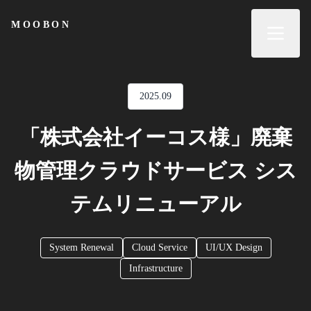
ら
MOOBON
MOOBON
せ
実
績
2025.09
「株式会社イーコス様」廃棄
会
社
物管理クラウドサービス シス
概
テムリニューアル
要
System Renewal
Cloud Service
UI/UX Design
Infrastructure