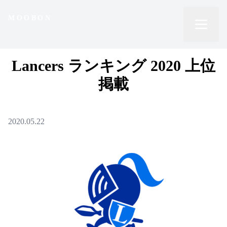
ら
MOOBON
MOOBON
せ
実
Lancers ランキング 2020 上位
績
掲載
会
社
2020.05.22
概
要