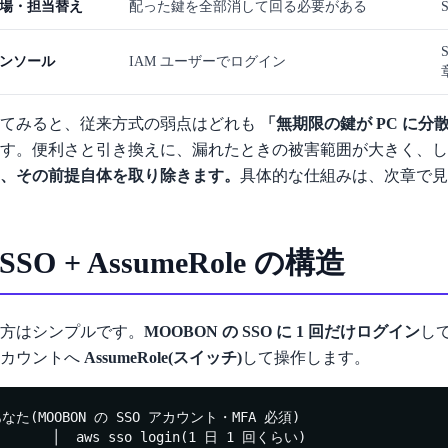
場・担当替え
配った鍵を全部消して回る必要がある
ンソール
IAM ユーザーでログイン
べてみると、従来方式の弱点はどれも
「無期限の鍵が PC に分
す。便利さと引き換えに、漏れたときの被害範囲が大きく、し
、その前提自体を取り除きます。
具体的な仕組みは、次章で見
. SSO + AssumeRole の構造
方はシンプルです。
MOOBON の SSO に 1 回だけログイン
し
アカウントへ
AssumeRole(スイッチ)
して操作します。
なた(MOOBON の SSO アカウント・MFA 必須)

       │  aws sso login(1 日 1 回くらい)
