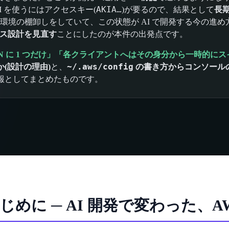
AKIA…
I を使うにはアクセスキー(
)が要るので、結果として
長期
 環境の棚卸しをしていて、この状態が AI で開発する今の進
セス設計を見直す
ことにしたのが本件の出発点です。
ON に 1 つだけ」「各クライアントへはその身分から一時的に
~/.aws/config
(設計の理由)
と、
の書き方からコンソールの
報としてまとめたものです。
じめに ─ AI 開発で変わった、A