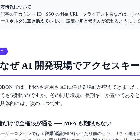
固有情報について
本記事のアカウント ID・SSO の開始 URL・クライアント名などは、す
レースホルダに置き換えて
います。設定の形と考え方が伝わるようにし
HY
. なぜ AI 開発現場でアクセス
OBON では、開発も運用も AI に任せる場面が増えてきました。Cla
ても便利なのですが、その同じ環境に長期キーが置いてあると
具体的には、次の二つです。
鍵だけで全権限が通る ── MFA も期限もない
ユーザーログインでは
2 段階認証(MFA)
が当たり前のセキュリティ運用