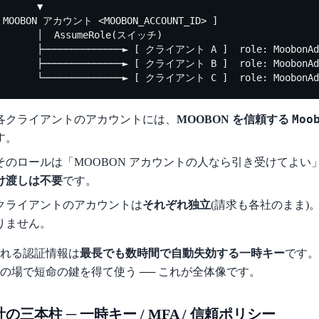
       ▼

 MOOBON アカウント <MOOBON_ACCOUNT_ID> ]

       │  AssumeRole(スイッチ)

       ├──────────────► [ クライアント A ]  role: MoobonAdm
       ├──────────────► [ クライアント B ]  role: MoobonAdm
       └──────────────► [ クライアント C ]  role: MoobonAd
Moo
各クライアントのアカウントには、
MOOBON を信頼する
す。
そのロールは「MOOBON アカウントの人なら引き受けてよい
け渡しは不要
です。
クライアントのアカウントは
それぞれ独立
(請求も各社のまま)
りません。
れる認証情報は
最長でも数時間で自動失効する一時キー
です。
の場で短命の鍵を得て使う ── これが全体像です。
の三本柱 ─ 一時キー / MFA / 信頼ポリシー