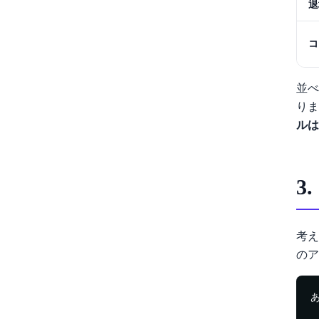
退
コ
並
りま
ルは
3
考え
の
あ
 