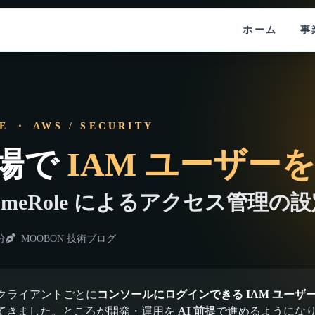
ホーム
事
E ・ AWS / SECURITY
現場で
IAM ユーザー
AssumeRole によるアクセス管理の
分
MOOBON 技術ブログ
、クライアントごとに
コンソールにログインできる IAM ユーザ
てきました。ところが開発・運用を
AI 前提
で進めるようにな