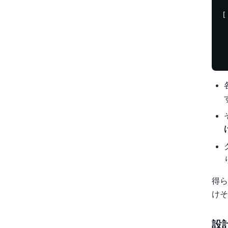
 
[
 
 
 
 
得ら
けそ
設計