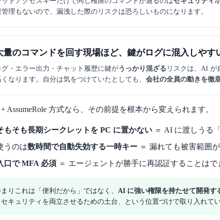
レットアクセスキーだけで同じ権限のコマンドが通るのは
セキュリティ
限管理もないので、漏洩した際のリスクは恐ろしいものになります。
大量のコマンドを回す現場ほど、鍵がログに混入しやす
ログ・エラー出力・チャット履歴に鍵が
うっかり混ざる
リスクは、AI 
高くなります。自分は気をつけていたとしても、
会社の全員の動きを徹
O + AssumeRole 方式なら、その前提を根本から変えられます。
そもそも長期シークレットを PC に置かない
＝ AI に渡しう
使うのは
数時間で自動失効する一時キー
＝ 漏れても被害範囲
入口で MFA 必須
＝ エージェントが勝手に再認証することはで
つまりこれは「便利だから」ではなく、
AI に強い権限を持たせて開発
とセキュリティを両立させるための土台、という位置づけで取り入れて