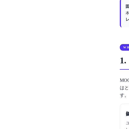
W
1
MO
はと
す。