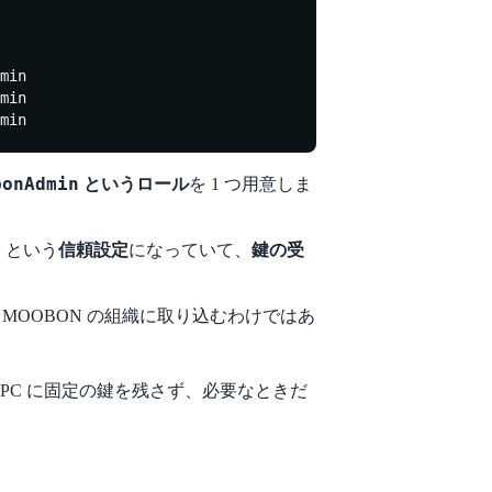
in

in

min
bonAdmin
というロール
を 1 つ用意しま
」という
信頼設定
になっていて、
鍵の受
。MOOBON の組織に取り込むわけではあ
PC に固定の鍵を残さず、必要なときだ