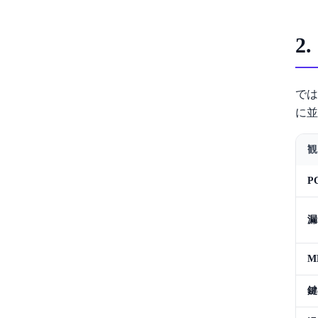
2
では
に並
観
P
漏
M
鍵