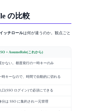
ole の比較
 スイッチロール
は何が違うのか。観点ごと
SSO + AssumeRole(これから)
置かない。都度発行の一時キーのみ
一時キーなので、時間で自動的に切れる
入口(SSO ログイン)で必須にできる
身分は SSO に集約され一元管理