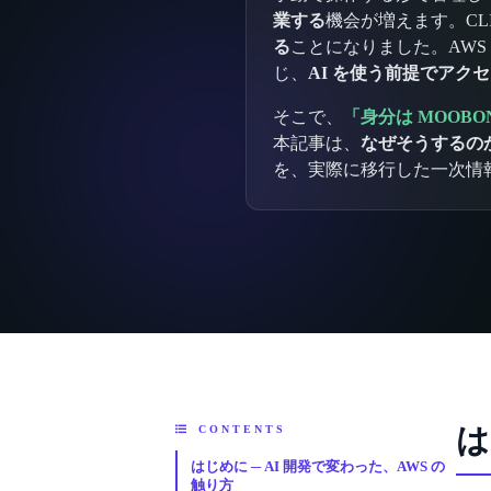
業する
機会が増えます。CL
る
ことになりました。AWS
じ、
AI を使う前提でアク
そこで、
「身分は MOOB
本記事は、
なぜそうするのか
を、実際に移行した一次情
は
CONTENTS
はじめに ─ AI 開発で変わった、AWS の
触り方