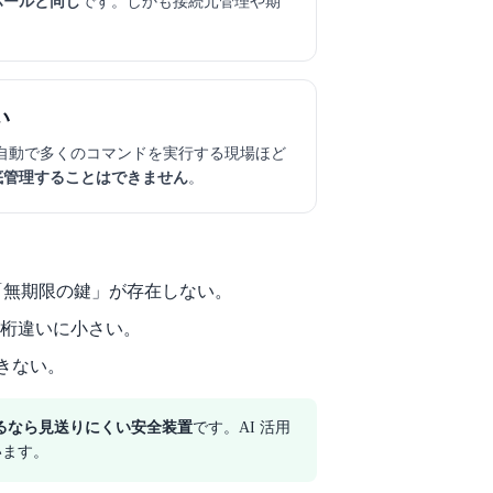
ホールと同じ
です。しかも接続元管理や期
い
が自動で多くのコマンドを実行する現場ほど
底管理することはできません
。
る「無期限の鍵」が存在しない。
が桁違いに小さい。
きない。
するなら見送りにくい安全装置
です。AI 活用
います。