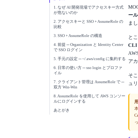
MO
1. なぜ AI 開発現場でアクセスキー方式
が危ないのか
ール
2. アクセスキーと SSO + AssumeRole の
まし
比較
3. SSO + AssumeRole の構造
とこ
4. 前提 ─ Organization と Identity Center
CLI
で SSO ログイン
AW
5. 手元の設定 ─ ~/.aws/config に集約する
アカ
6. 日常の使い方 ─ sso login とプロファ
イル
そ
7. クライアント管理は AssumeRole で ─
ュリ
双方 Win-Win
8. AssumeRole を使用して AWS コンソー
ルにログインする
あとがき
C