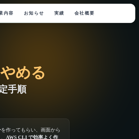
業内容
お知らせ
実績
会社概要
をやめる
設定手順
ー
を作ってもらい、画面から
り、
AWS CLI で効率よく作