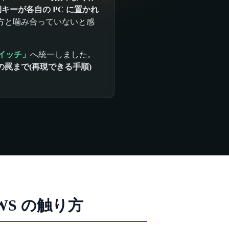
キーが各自の PC に置かれ
め方と噛み合っていないと感
スイッチ」
へ統一しました。
罠まで(再現できる手順)
WS の触り方