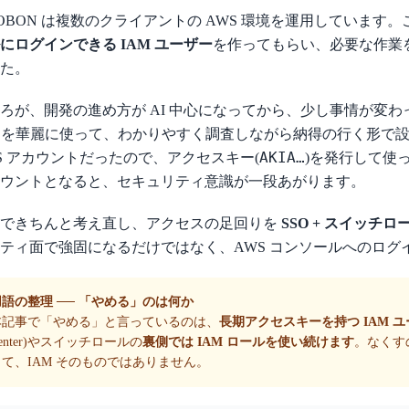
OBON は複数のクライアントの AWS 環境を運用しています
にログインできる IAM ユーザー
を作ってもらい、必要な作業
た。
ろが、開発の進め方が AI 中心になってから、少し事情が変わ
を華麗に使って、わかりやすく調査しながら納得の行く形で設
AKIA…
S アカウントだったので、アクセスキー(
)を発行して使
ウントとなると、セキュリティ意識が一段あがります。
こできちんと考え直し、アクセスの足回りを
SSO + スイッチロ
ティ面で強固になるだけではなく、AWS コンソールへのログ
用語の整理 ── 「やめる」のは何か
本記事で「やめる」と言っているのは、
長期アクセスキーを持つ IAM 
enter)やスイッチロールの
裏側では IAM ロールを使い続けます
。なくす
って、IAM そのものではありません。