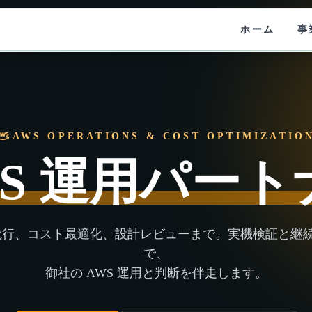
ホーム
事
AWS OPERATIONS & COST OPTIMIZATIO
WS 運用パート
用代行、コスト最適化、設計レビューまで。実機検証と継
で、
御社の AWS 運用と判断を伴走します。