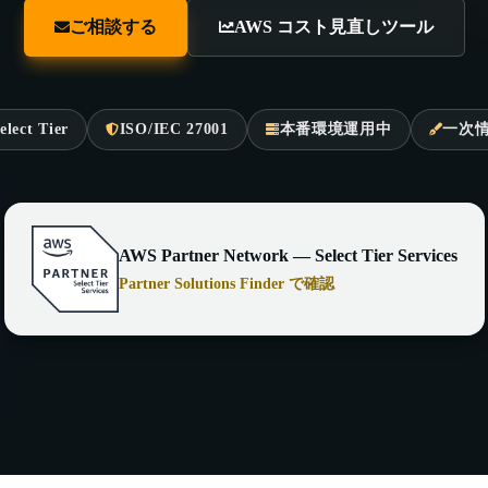
ご相談する
AWS コスト見直しツール
lect Tier
ISO/IEC 27001
本番環境運用中
一次
AWS Partner Network — Select Tier Services
Partner Solutions Finder で確認